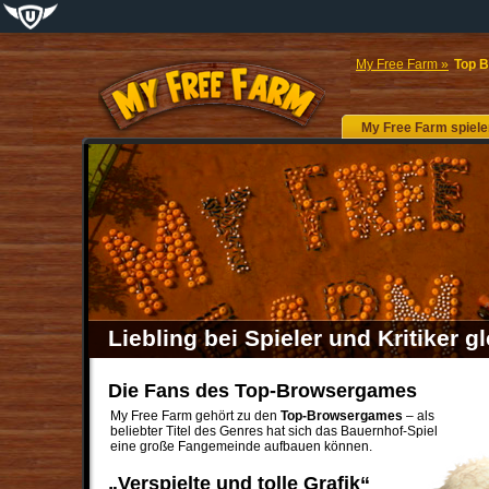
My Free Farm »
Top B
My Free Farm
spiele
Liebling bei Spieler und Kritiker 
Die Fans des Top-Browsergames
My Free Farm gehört zu den
Top-Browsergames
– als
beliebter Titel des Genres hat sich das Bauernhof-Spiel
eine große Fangemeinde aufbauen können.
„Verspielte und tolle Grafik“