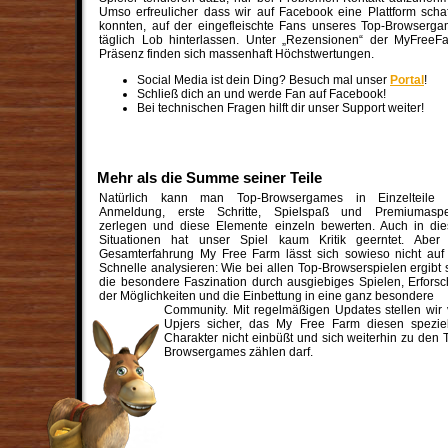
Umso erfreulicher dass wir auf Facebook eine Plattform scha
konnten, auf der eingefleischte Fans unseres Top-Browserg
täglich Lob hinterlassen. Unter „Rezensionen“ der MyFreeF
Präsenz finden sich massenhaft Höchstwertungen.
Social Media ist dein Ding? Besuch mal unser
Portal
!
Schließ dich an und werde Fan auf Facebook!
Bei technischen Fragen hilft dir unser Support weiter!
Mehr als die Summe seiner Teile
Natürlich kann man Top-Browsergames in Einzelteile 
Anmeldung, erste Schritte, Spielspaß und Premiumaspe
zerlegen und diese Elemente einzeln bewerten. Auch in di
Situationen hat unser Spiel kaum Kritik geerntet. Aber 
Gesamterfahrung My Free Farm lässt sich sowieso nicht auf
Schnelle analysieren: Wie bei allen Top-Browserspielen ergibt 
die besondere Faszination durch ausgiebiges Spielen, Erfors
der Möglichkeiten und die Einbettung in eine ganz besondere
Community. Mit regelmäßigen Updates stellen wir
Upjers sicher, das My Free Farm diesen spezie
Charakter nicht einbüßt und sich weiterhin zu den 
Browsergames zählen darf.