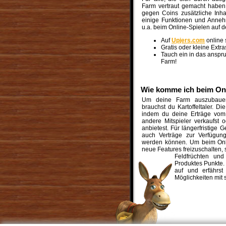
Farm vertraut gemacht haben, 
gegen Coins zusätzliche Inhal
einige Funktionen und Annehm
u.a. beim Online-Spielen auf 
Auf
Upjers.com
online 
Gratis oder kleine Extra
Tauch ein in das anspr
Farm!
Wie komme ich beim Onl
Um deine Farm auszubauen
brauchst du Kartoffeltaler. D
indem du deine Erträge vom
andere Mitspieler verkaufst 
anbietest. Für längerfristige
auch Verträge zur Verfügung
werden können. Um beim Onli
neue Features freizuschalten, 
Feldfrüchten und
Produktes Punkte.
auf und erfährst
Möglichkeiten mit s