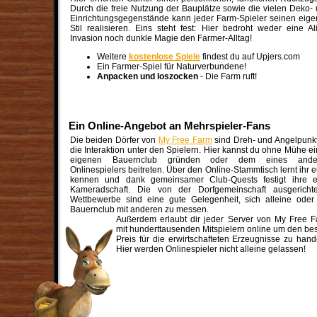
Durch die freie Nutzung der Bauplätze sowie die vielen Deko-
Einrichtungsgegenstände kann jeder Farm-Spieler seinen eig
Stil realisieren. Eins steht fest: Hier bedroht weder eine Al
Invasion noch dunkle Magie den Farmer-Alltag!
Weitere
kostenlose Spiele
findest du auf Upjers.com
Ein Farmer-Spiel für Naturverbundene!
Anpacken und loszocken
- Die Farm ruft!
Ein Online-Angebot an Mehrspieler-Fans
Die beiden Dörfer von
My Free Farm
sind Dreh- und Angelpunkt
die Interaktion unter den Spielern. Hier kannst du ohne Mühe e
eigenen Bauernclub gründen oder dem eines ande
Onlinespielers beitreten. Über den Online-Stammtisch lernt ihr 
kennen und dank gemeinsamer Club-Quests festigt ihre e
Kameradschaft. Die von der Dorfgemeinschaft ausgerichte
Wettbewerbe sind eine gute Gelegenheit, sich alleine oder
Bauernclub mit anderen zu messen.
Außerdem erlaubt dir jeder Server von My Free 
mit hunderttausenden Mitspielern online um den be
Preis für die erwirtschafteten Erzeugnisse zu hand
Hier werden Onlinespieler nicht alleine gelassen!