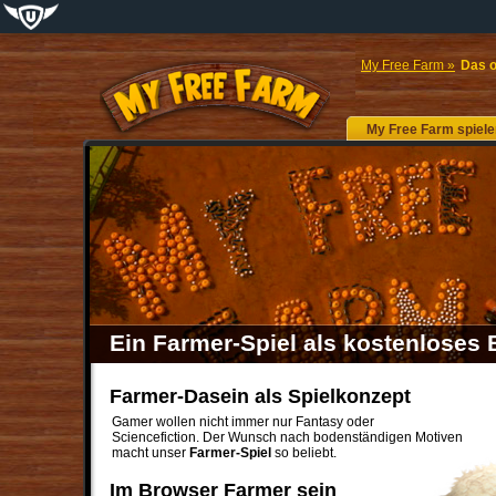
My Free Farm »
Das o
My Free Farm
spiele
Ein Farmer-Spiel als kostenlose
Farmer-Dasein als Spielkonzept
Gamer wollen nicht immer nur Fantasy oder
Sciencefiction. Der Wunsch nach bodenständigen Motiven
macht unser
Farmer-Spiel
so beliebt.
Im Browser Farmer sein