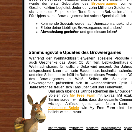
wurde der erste Geburtstag des
Browsergames
von ei
Geschenkaktion begleitet. Jeder der zehn Millionen Spieler ko
sich zu diesem Zeitpunkt eine Torte für seinen Setzkasten abho
Für Upjers starke Browsergames sind solche Specials üblich.
Kommende Specials werden auf Upjers.com angekündigt
Erlebe deine Lieblings-Browsergames mal anders!
Abwechslung genießen
und gemeinsam feiern!
Stimmungsvolle Updates des Browsergames
Während der Weihnachtszeit erweitern spezielle Produkte
auch Geschenke das Spiel: Ob Schlitten, Lebkuchenhaus o
Weihnachtsbaum, für festliche Deko wird gesorgt. Der Jahres
entsprechend kann man sein Bauernhaus besinnlich schmüc
und eine Schneedecke hüllt im Rahmen dieses Events beide Dö
des Browsergames in Weiß. Selbst die Startseite 
Browsergames präsentiert sich in weihnachtlicher Optik.
Jahreswechsel freuen sich Fans über Sekt und Feuerwerk.
Und auch über das Jahr beschenken die Entwickler
Spieler von
My Free Farm
mit Extras: Mit exa
Timing sorgen wir dafür, dass die gesamte Commu
wichtige Anlässe gemeinsam feiern kann. 
Kostenlose Spiele
wie My Free Farm sind derz
beliebt wie nie zuvor!
-
-
-
-
my freefarm
myfrefarm
freefarm
browsergame
spiel