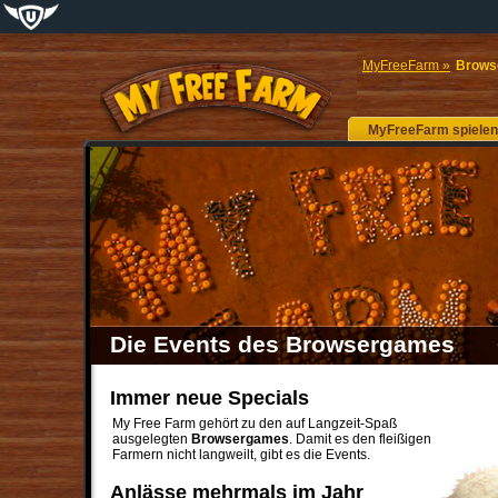
MyFreeFarm »
Brows
MyFreeFarm
spielen
Die Events des Browsergames
Immer neue Specials
My Free Farm gehört zu den auf Langzeit-Spaß
ausgelegten
Browsergames
. Damit es den fleißigen
Farmern nicht langweilt, gibt es die Events.
Anlässe mehrmals im Jahr