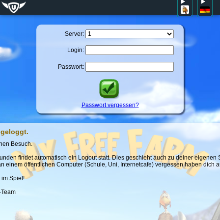
Server:
Login:
Passwort:
Passwort vergessen?
geloggt.
inen Besuch.
nden findet automatisch ein Logout statt. Dies geschieht auch zu deiner eigenen Si
an einem öffentlichen Computer (Schule, Uni, Internetcafe) vergessen haben dich 
 im Spiel!
m-Team