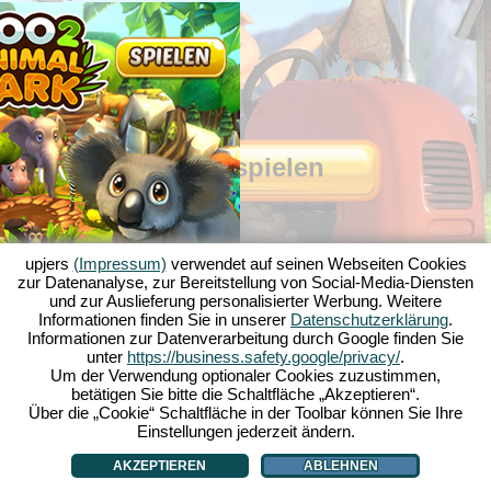
Jetzt spielen
upjers
(Impressum)
verwendet auf seinen Webseiten Cookies
zur Datenanalyse, zur Bereitstellung von Social-Media-Diensten
und zur Auslieferung personalisierter Werbung. Weitere
Informationen finden Sie in unserer
Datenschutzerklärung
.
Informationen zur Datenverarbeitung durch Google finden Sie
Über My Free Farm
|
Die Story zum Browserspiel
|
Die Features
|
AGB
|
unter
https://business.safety.google/privacy/
.
Impressum
|
Datenschutzerklärung
|
Regeln
|
Forum
|
Support
|
Spielinfo
|
Um der Verwendung optionaler Cookies zuzustimmen,
betätigen Sie bitte die Schaltfläche „Akzeptieren“.
My Free Farm 2 App
|
Google Play
|
App Store
|
Über die „Cookie“ Schaltfläche in der Toolbar können Sie Ihre
Browsergames - Upjers.com
|
Cookies verwalten
Einstellungen jederzeit ändern.
AKZEPTIEREN
ABLEHNEN