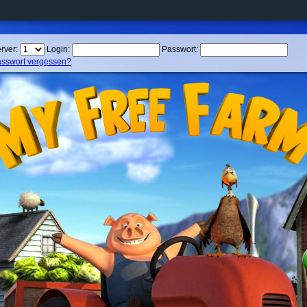
rver:
Login:
Passwort:
sswort vergessen?