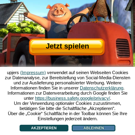
Jetzt spielen
upjers
(Impressum)
verwendet auf seinen Webseiten Cookies
zur Datenanalyse, zur Bereitstellung von Social-Media-Diensten
und zur Auslieferung personalisierter Werbung. Weitere
Informationen finden Sie in unserer
Datenschutzerklärung
.
Informationen zur Datenverarbeitung durch Google finden Sie
Über My Free Farm
|
Die Story zum Browserspiel
|
Die Features
|
AGB
|
unter
https://business.safety.google/privacy/
.
Impressum
|
Datenschutzerklärung
|
Regeln
|
Forum
|
Support
|
Spielinfo
|
Um der Verwendung optionaler Cookies zuzustimmen,
betätigen Sie bitte die Schaltfläche „Akzeptieren“.
My Free Farm 2 App
|
Google Play
|
App Store
|
Über die „Cookie“ Schaltfläche in der Toolbar können Sie Ihre
Browsergames - Upjers.com
|
Cookies verwalten
Einstellungen jederzeit ändern.
AKZEPTIEREN
ABLEHNEN