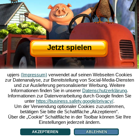
Jetzt spielen
upjers
(Impressum)
verwendet auf seinen Webseiten Cookies
zur Datenanalyse, zur Bereitstellung von Social-Media-Diensten
und zur Auslieferung personalisierter Werbung. Weitere
Informationen finden Sie in unserer
Datenschutzerklärung
.
Informationen zur Datenverarbeitung durch Google finden Sie
Über My Free Farm
|
Die Story zum Browserspiel
|
Die Features
|
AGB
|
unter
https://business.safety.google/privacy/
.
Impressum
|
Datenschutzerklärung
|
Regeln
|
Forum
|
Support
|
Spielinfo
|
Um der Verwendung optionaler Cookies zuzustimmen,
betätigen Sie bitte die Schaltfläche „Akzeptieren“.
My Free Farm 2 App
|
Google Play
|
App Store
|
Über die „Cookie“ Schaltfläche in der Toolbar können Sie Ihre
Browsergames - Upjers.com
|
Cookies verwalten
Einstellungen jederzeit ändern.
AKZEPTIEREN
ABLEHNEN