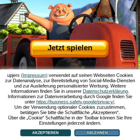
Jetzt spielen
upjers
(Impressum)
verwendet auf seinen Webseiten Cookies
zur Datenanalyse, zur Bereitstellung von Social-Media-Diensten
und zur Auslieferung personalisierter Werbung. Weitere
Informationen finden Sie in unserer
Datenschutzerklärung
.
Informationen zur Datenverarbeitung durch Google finden Sie
Über My Free Farm
|
Die Story zum Browserspiel
|
Die Features
|
AGB
|
unter
https://business.safety.google/privacy/
.
Impressum
|
Datenschutzerklärung
|
Regeln
|
Forum
|
Support
|
Spielinfo
|
Um der Verwendung optionaler Cookies zuzustimmen,
betätigen Sie bitte die Schaltfläche „Akzeptieren“.
My Free Farm 2 App
|
Google Play
|
App Store
|
Über die „Cookie“ Schaltfläche in der Toolbar können Sie Ihre
Browsergames - Upjers.com
|
Cookies verwalten
Einstellungen jederzeit ändern.
AKZEPTIEREN
ABLEHNEN