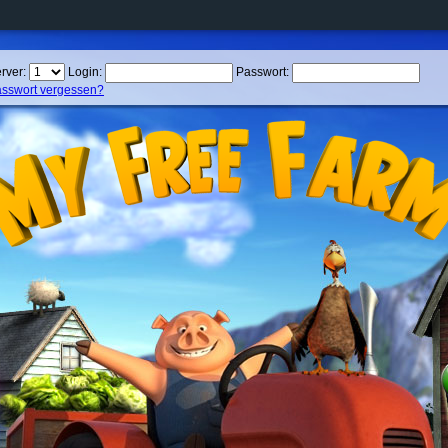
rver:
Login:
Passwort:
sswort vergessen?