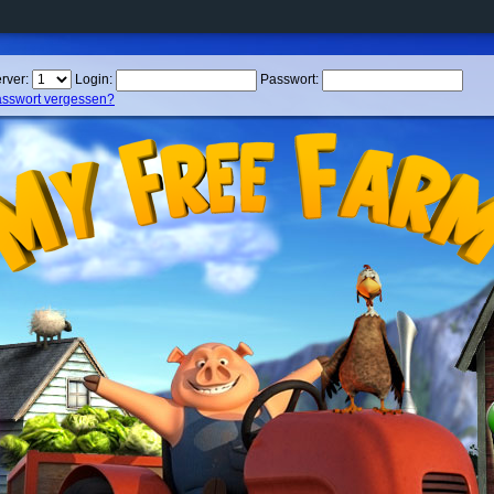
rver:
Login:
Passwort:
sswort vergessen?