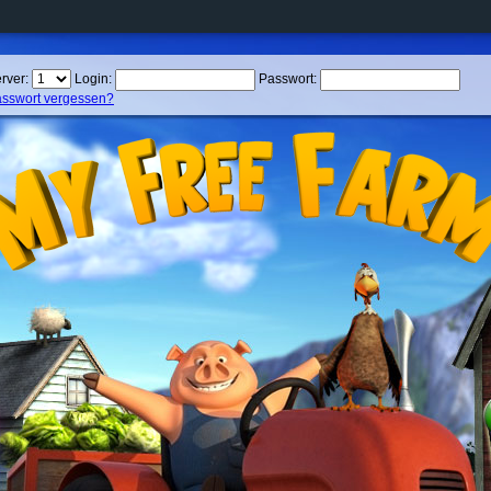
rver:
Login:
Passwort:
sswort vergessen?