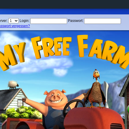
rver:
Login:
Passwort:
sswort vergessen?