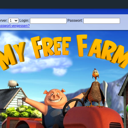
rver:
Login:
Passwort:
sswort vergessen?