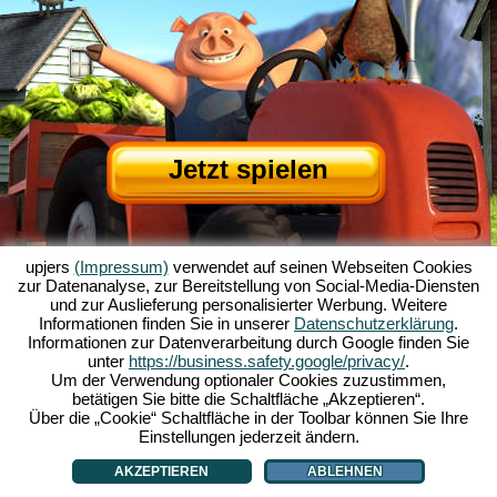
Jetzt spielen
upjers
(Impressum)
verwendet auf seinen Webseiten Cookies
zur Datenanalyse, zur Bereitstellung von Social-Media-Diensten
und zur Auslieferung personalisierter Werbung. Weitere
Informationen finden Sie in unserer
Datenschutzerklärung
.
Informationen zur Datenverarbeitung durch Google finden Sie
Über My Free Farm
|
Die Story zum Browserspiel
|
Die Features
|
AGB
|
unter
https://business.safety.google/privacy/
.
Impressum
|
Datenschutzerklärung
|
Regeln
|
Forum
|
Support
|
Spielinfo
|
Um der Verwendung optionaler Cookies zuzustimmen,
betätigen Sie bitte die Schaltfläche „Akzeptieren“.
My Free Farm 2 App
|
Google Play
|
App Store
|
Über die „Cookie“ Schaltfläche in der Toolbar können Sie Ihre
Browsergames - Upjers.com
|
Cookies verwalten
Einstellungen jederzeit ändern.
AKZEPTIEREN
ABLEHNEN