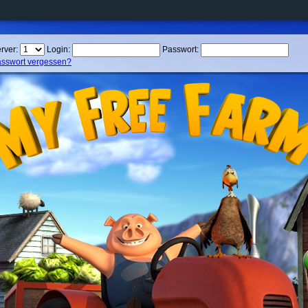
rver:
Login:
Passwort:
sswort vergessen?