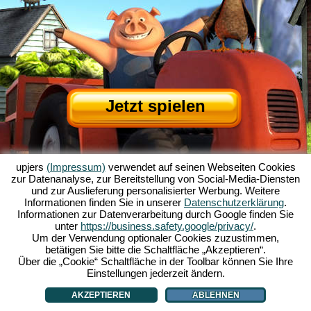
Jetzt spielen
upjers
(Impressum)
verwendet auf seinen Webseiten Cookies
zur Datenanalyse, zur Bereitstellung von Social-Media-Diensten
und zur Auslieferung personalisierter Werbung. Weitere
Informationen finden Sie in unserer
Datenschutzerklärung
.
Informationen zur Datenverarbeitung durch Google finden Sie
Über My Free Farm
|
Die Story zum Browserspiel
|
Die Features
|
AGB
|
unter
https://business.safety.google/privacy/
.
Impressum
|
Datenschutzerklärung
|
Regeln
|
Forum
|
Support
|
Spielinfo
|
Um der Verwendung optionaler Cookies zuzustimmen,
betätigen Sie bitte die Schaltfläche „Akzeptieren“.
My Free Farm 2 App
|
Google Play
|
App Store
|
Über die „Cookie“ Schaltfläche in der Toolbar können Sie Ihre
Browsergames - Upjers.com
|
Cookies verwalten
Einstellungen jederzeit ändern.
AKZEPTIEREN
ABLEHNEN