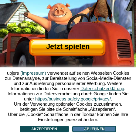
Jetzt spielen
upjers
(Impressum)
verwendet auf seinen Webseiten Cookies
zur Datenanalyse, zur Bereitstellung von Social-Media-Diensten
und zur Auslieferung personalisierter Werbung. Weitere
Informationen finden Sie in unserer
Datenschutzerklärung
.
Informationen zur Datenverarbeitung durch Google finden Sie
Über My Free Farm
|
Die Story zum Browserspiel
|
Die Features
|
AGB
|
unter
https://business.safety.google/privacy/
.
Impressum
|
Datenschutzerklärung
|
Regeln
|
Forum
|
Support
|
Spielinfo
|
Um der Verwendung optionaler Cookies zuzustimmen,
betätigen Sie bitte die Schaltfläche „Akzeptieren“.
My Free Farm 2 App
|
Google Play
|
App Store
|
Über die „Cookie“ Schaltfläche in der Toolbar können Sie Ihre
Browsergames - Upjers.com
|
Cookies verwalten
Einstellungen jederzeit ändern.
AKZEPTIEREN
ABLEHNEN