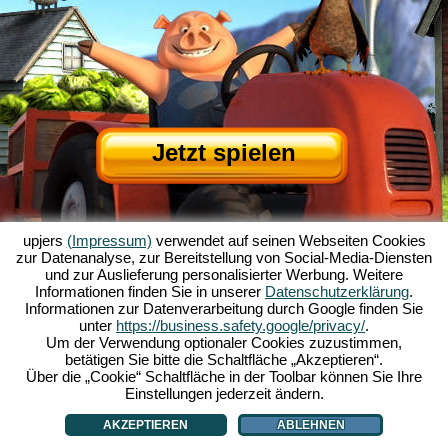
Jetzt spielen
upjers
(Impressum)
verwendet auf seinen Webseiten Cookies
zur Datenanalyse, zur Bereitstellung von Social-Media-Diensten
und zur Auslieferung personalisierter Werbung. Weitere
Informationen finden Sie in unserer
Datenschutzerklärung
.
Informationen zur Datenverarbeitung durch Google finden Sie
Über My Free Farm
|
Die Story zum Browserspiel
|
Die Features
|
AGB
|
unter
https://business.safety.google/privacy/
.
Impressum
|
Datenschutzerklärung
|
Regeln
|
Forum
|
Support
|
Spielinfo
|
Um der Verwendung optionaler Cookies zuzustimmen,
betätigen Sie bitte die Schaltfläche „Akzeptieren“.
My Free Farm 2 App
|
Google Play
|
App Store
|
Über die „Cookie“ Schaltfläche in der Toolbar können Sie Ihre
Browsergames - Upjers.com
|
Cookies verwalten
Einstellungen jederzeit ändern.
AKZEPTIEREN
ABLEHNEN