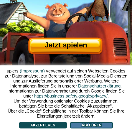
Jetzt spielen
upjers
(Impressum)
verwendet auf seinen Webseiten Cookies
zur Datenanalyse, zur Bereitstellung von Social-Media-Diensten
und zur Auslieferung personalisierter Werbung. Weitere
Informationen finden Sie in unserer
Datenschutzerklärung
.
Informationen zur Datenverarbeitung durch Google finden Sie
Über My Free Farm
|
Die Story zum Browserspiel
|
Die Features
|
AGB
|
unter
https://business.safety.google/privacy/
.
Impressum
|
Datenschutzerklärung
|
Regeln
|
Forum
|
Support
|
Spielinfo
|
Um der Verwendung optionaler Cookies zuzustimmen,
betätigen Sie bitte die Schaltfläche „Akzeptieren“.
My Free Farm 2 App
|
Google Play
|
App Store
|
Über die „Cookie“ Schaltfläche in der Toolbar können Sie Ihre
Browsergames - Upjers.com
|
Cookies verwalten
Einstellungen jederzeit ändern.
AKZEPTIEREN
ABLEHNEN