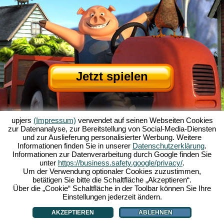
Jetzt spielen
upjers
(Impressum)
verwendet auf seinen Webseiten Cookies
zur Datenanalyse, zur Bereitstellung von Social-Media-Diensten
und zur Auslieferung personalisierter Werbung. Weitere
Informationen finden Sie in unserer
Datenschutzerklärung
.
Informationen zur Datenverarbeitung durch Google finden Sie
Über My Free Farm
|
Die Story zum Browserspiel
|
Die Features
|
AGB
|
unter
https://business.safety.google/privacy/
.
Impressum
|
Datenschutzerklärung
|
Regeln
|
Forum
|
Support
|
Spielinfo
|
Um der Verwendung optionaler Cookies zuzustimmen,
betätigen Sie bitte die Schaltfläche „Akzeptieren“.
My Free Farm 2 App
|
Google Play
|
App Store
|
Über die „Cookie“ Schaltfläche in der Toolbar können Sie Ihre
Browsergames - Upjers.com
|
Cookies verwalten
Einstellungen jederzeit ändern.
AKZEPTIEREN
ABLEHNEN