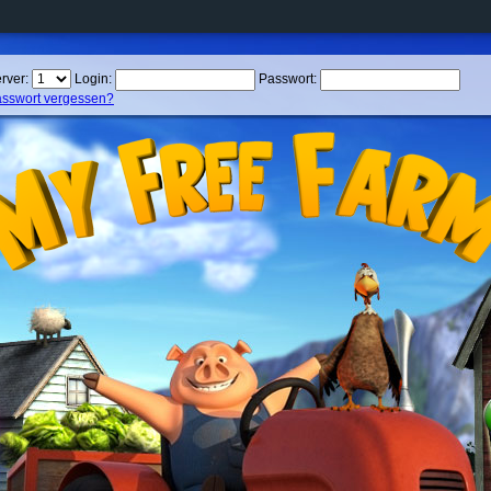
rver:
Login:
Passwort:
sswort vergessen?