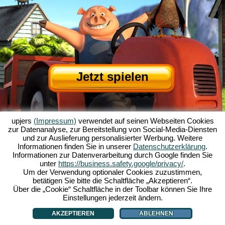
Jetzt spielen
upjers
(Impressum)
verwendet auf seinen Webseiten Cookies
zur Datenanalyse, zur Bereitstellung von Social-Media-Diensten
und zur Auslieferung personalisierter Werbung. Weitere
Informationen finden Sie in unserer
Datenschutzerklärung
.
Informationen zur Datenverarbeitung durch Google finden Sie
Über My Free Farm
|
Die Story zum Browserspiel
|
Die Features
|
AGB
|
unter
https://business.safety.google/privacy/
.
Impressum
|
Datenschutzerklärung
|
Regeln
|
Forum
|
Support
|
Spielinfo
|
Um der Verwendung optionaler Cookies zuzustimmen,
betätigen Sie bitte die Schaltfläche „Akzeptieren“.
My Free Farm 2 App
|
Google Play
|
App Store
|
Über die „Cookie“ Schaltfläche in der Toolbar können Sie Ihre
Browsergames - Upjers.com
|
Cookies verwalten
Einstellungen jederzeit ändern.
AKZEPTIEREN
ABLEHNEN