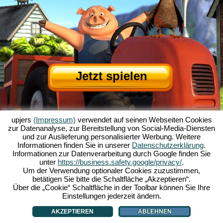
Jetzt spielen
upjers
(Impressum)
verwendet auf seinen Webseiten Cookies
zur Datenanalyse, zur Bereitstellung von Social-Media-Diensten
und zur Auslieferung personalisierter Werbung. Weitere
Informationen finden Sie in unserer
Datenschutzerklärung
.
Informationen zur Datenverarbeitung durch Google finden Sie
Über My Free Farm
|
Die Story zum Browserspiel
|
Die Features
|
AGB
|
unter
https://business.safety.google/privacy/
.
Impressum
|
Datenschutzerklärung
|
Regeln
|
Forum
|
Support
|
Spielinfo
|
Um der Verwendung optionaler Cookies zuzustimmen,
betätigen Sie bitte die Schaltfläche „Akzeptieren“.
My Free Farm 2 App
|
Google Play
|
App Store
|
Über die „Cookie“ Schaltfläche in der Toolbar können Sie Ihre
Browsergames - Upjers.com
|
Cookies verwalten
Einstellungen jederzeit ändern.
AKZEPTIEREN
ABLEHNEN