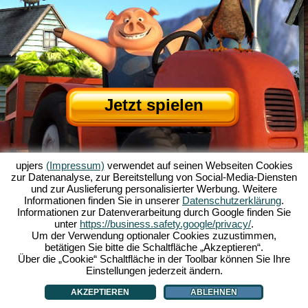
Jetzt spielen
upjers
(Impressum)
verwendet auf seinen Webseiten Cookies
zur Datenanalyse, zur Bereitstellung von Social-Media-Diensten
und zur Auslieferung personalisierter Werbung. Weitere
Informationen finden Sie in unserer
Datenschutzerklärung
.
Informationen zur Datenverarbeitung durch Google finden Sie
Über My Free Farm
|
Die Story zum Browserspiel
|
Die Features
|
AGB
|
unter
https://business.safety.google/privacy/
.
Impressum
|
Datenschutzerklärung
|
Regeln
|
Forum
|
Support
|
Spielinfo
|
Um der Verwendung optionaler Cookies zuzustimmen,
betätigen Sie bitte die Schaltfläche „Akzeptieren“.
My Free Farm 2 App
|
Google Play
|
App Store
|
Über die „Cookie“ Schaltfläche in der Toolbar können Sie Ihre
Browsergames - Upjers.com
|
Cookies verwalten
Einstellungen jederzeit ändern.
AKZEPTIEREN
ABLEHNEN