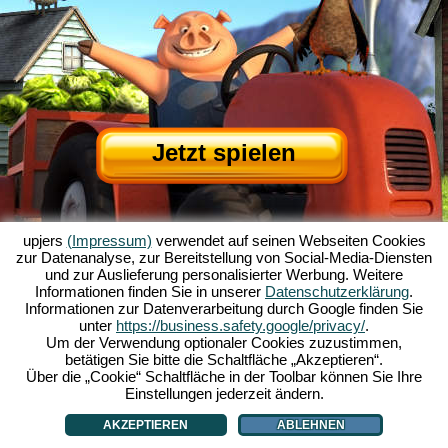
Jetzt spielen
upjers
(Impressum)
verwendet auf seinen Webseiten Cookies
zur Datenanalyse, zur Bereitstellung von Social-Media-Diensten
und zur Auslieferung personalisierter Werbung. Weitere
Informationen finden Sie in unserer
Datenschutzerklärung
.
Informationen zur Datenverarbeitung durch Google finden Sie
Über My Free Farm
|
Die Story zum Browserspiel
|
Die Features
|
AGB
|
unter
https://business.safety.google/privacy/
.
Impressum
|
Datenschutzerklärung
|
Regeln
|
Forum
|
Support
|
Spielinfo
|
Um der Verwendung optionaler Cookies zuzustimmen,
betätigen Sie bitte die Schaltfläche „Akzeptieren“.
My Free Farm 2 App
|
Google Play
|
App Store
|
Über die „Cookie“ Schaltfläche in der Toolbar können Sie Ihre
Browsergames - Upjers.com
|
Cookies verwalten
Einstellungen jederzeit ändern.
AKZEPTIEREN
ABLEHNEN