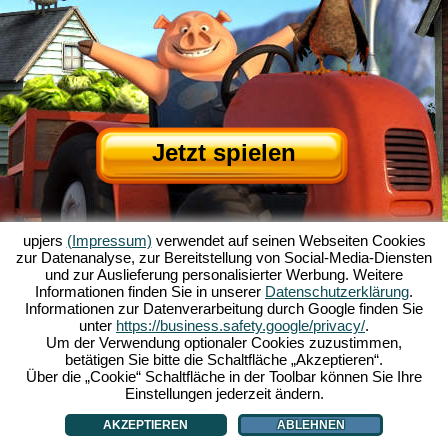
Jetzt spielen
upjers
(Impressum)
verwendet auf seinen Webseiten Cookies
zur Datenanalyse, zur Bereitstellung von Social-Media-Diensten
und zur Auslieferung personalisierter Werbung. Weitere
Informationen finden Sie in unserer
Datenschutzerklärung
.
Informationen zur Datenverarbeitung durch Google finden Sie
Über My Free Farm
|
Die Story zum Browserspiel
|
Die Features
|
AGB
|
unter
https://business.safety.google/privacy/
.
Impressum
|
Datenschutzerklärung
|
Regeln
|
Forum
|
Support
|
Spielinfo
|
Um der Verwendung optionaler Cookies zuzustimmen,
betätigen Sie bitte die Schaltfläche „Akzeptieren“.
My Free Farm 2 App
|
Google Play
|
App Store
|
Über die „Cookie“ Schaltfläche in der Toolbar können Sie Ihre
Browsergames - Upjers.com
|
Cookies verwalten
Einstellungen jederzeit ändern.
AKZEPTIEREN
ABLEHNEN