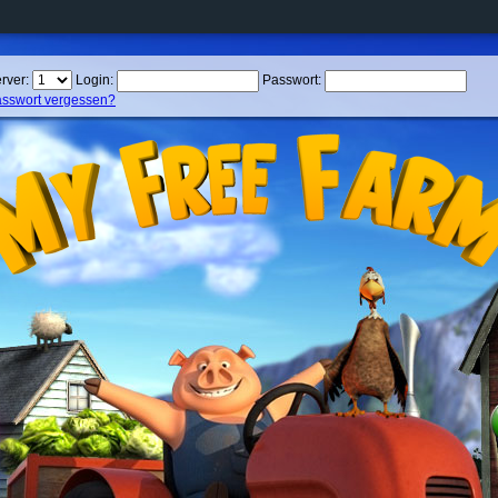
rver:
Login:
Passwort:
sswort vergessen?