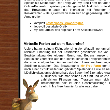
Spieler als Kleinbauer: Der Erfolg von My Free Farm hat auf
Online-Bauernhof spielen populär gemacht. Natürlich unterst
das Browsergame auch die Interaktion mit Freunden 
Konkurrenten – Bei Quests kann man sich so gegenseitig unter
Arme greifen.
komplett
kostenloses Browsergame
liebevoll gestaltete Grafik
MyFreeFarm ist das originale Farm Spiel im Browser
Virtuelle Ferien auf dem Bauernhof
Upjers hat mit seinem Kleingartensimulator Wurzelimperium s
reichlich Erfahrung mit der Faszination gesammelt, die von
Bewirtschaftung des eigenen Grund und Bodens ausgeht. 
Spaßfaktor zehrt sich aus den kontinuierlichen Erfolgserlebnis
die vom erfolgreichen Anbau und dem Heranwachsen eige
Setzlinge ausgehen. Das Browsergame
My Free Farm
geht 
noch einen Schritt weiter und gibt dem Spieler eine Fülle an n
Möglichkeiten, um sich innerhalb des Bauernhof-Szenarios kreat
auszuleben. Wie man seinen Hof führt und welche
zahlreichen Pflanzen und Tierarten man sich
Browsergame holt, ist eine Geschmacksfrage. 
steht: In My Free Farm ist für alle was dabei!