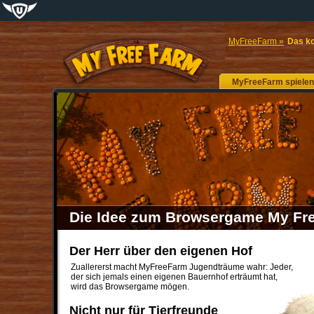
MyFreeFarm »
Das k
MyFreeFarm
spielen
Die Idee zum Browsergame My Fr
Der Herr über den eigenen Hof
Zuallererst macht MyFreeFarm Jugendträume wahr: Jeder,
der sich jemals einen eigenen Bauernhof erträumt hat,
wird das Browsergame mögen.
Nicht nur für Tierfreunde