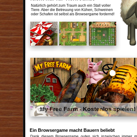
Natürlich gehört zum Traum auch ein Stall voller
Tiere. Aber die Betreuung von Kühen, Schweinen
oder Schafen ist selbst als Browsergame fordernd!
My Free Farm - Kostenlos spielen!
Ein Browsergame macht Bauern beliebt
Dank diesem Browsergame outen sich inzwischen immer m