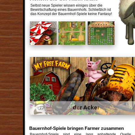
Selbst neue Spieler wissen einiges über die
Bewirtschaftung eines Bauernhofs. Schließlich ist
das Konzept der Bauernhof-Spiele keine Fantasy!
der Acker
Bauernhof-Spiele bringen Farmer zusammen
Bauernhof-Spiele sind eine lang anhaltende Quelle 