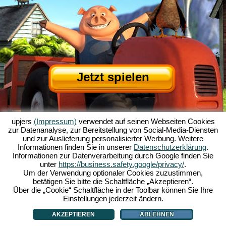
Jetzt spielen
upjers
(Impressum)
verwendet auf seinen Webseiten Cookies
zur Datenanalyse, zur Bereitstellung von Social-Media-Diensten
und zur Auslieferung personalisierter Werbung. Weitere
Informationen finden Sie in unserer
Datenschutzerklärung
.
Informationen zur Datenverarbeitung durch Google finden Sie
Über My Free Farm
|
Die Story zum Browserspiel
|
Die Features
|
AGB
|
unter
https://business.safety.google/privacy/
.
Impressum
|
Datenschutzerklärung
|
Regeln
|
Forum
|
Support
|
Spielinfo
|
Um der Verwendung optionaler Cookies zuzustimmen,
betätigen Sie bitte die Schaltfläche „Akzeptieren“.
My Free Farm 2 App
|
Google Play
|
App Store
|
Über die „Cookie“ Schaltfläche in der Toolbar können Sie Ihre
Browsergames - Upjers.com
|
Cookies verwalten
Einstellungen jederzeit ändern.
AKZEPTIEREN
ABLEHNEN