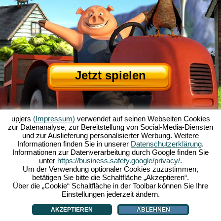
Jetzt spielen
upjers
(Impressum)
verwendet auf seinen Webseiten Cookies
zur Datenanalyse, zur Bereitstellung von Social-Media-Diensten
und zur Auslieferung personalisierter Werbung. Weitere
Informationen finden Sie in unserer
Datenschutzerklärung
.
Informationen zur Datenverarbeitung durch Google finden Sie
Über My Free Farm
|
Die Story zum Browserspiel
|
Die Features
|
AGB
|
unter
https://business.safety.google/privacy/
.
Impressum
|
Datenschutzerklärung
|
Regeln
|
Forum
|
Support
|
Spielinfo
|
Um der Verwendung optionaler Cookies zuzustimmen,
betätigen Sie bitte die Schaltfläche „Akzeptieren“.
My Free Farm 2 App
|
Google Play
|
App Store
|
Über die „Cookie“ Schaltfläche in der Toolbar können Sie Ihre
Browsergames - Upjers.com
|
Cookies verwalten
Einstellungen jederzeit ändern.
AKZEPTIEREN
ABLEHNEN