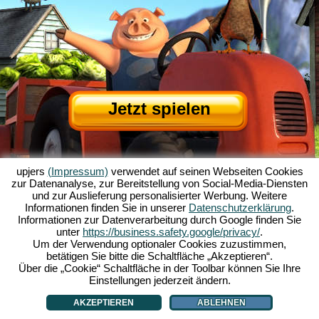
Jetzt spielen
upjers
(Impressum)
verwendet auf seinen Webseiten Cookies
zur Datenanalyse, zur Bereitstellung von Social-Media-Diensten
und zur Auslieferung personalisierter Werbung. Weitere
Informationen finden Sie in unserer
Datenschutzerklärung
.
Informationen zur Datenverarbeitung durch Google finden Sie
Über My Free Farm
|
Die Story zum Browserspiel
|
Die Features
|
AGB
|
unter
https://business.safety.google/privacy/
.
Impressum
|
Datenschutzerklärung
|
Regeln
|
Forum
|
Support
|
Spielinfo
|
Um der Verwendung optionaler Cookies zuzustimmen,
betätigen Sie bitte die Schaltfläche „Akzeptieren“.
My Free Farm 2 App
|
Google Play
|
App Store
|
Über die „Cookie“ Schaltfläche in der Toolbar können Sie Ihre
Browsergames - Upjers.com
|
Cookies verwalten
Einstellungen jederzeit ändern.
AKZEPTIEREN
ABLEHNEN