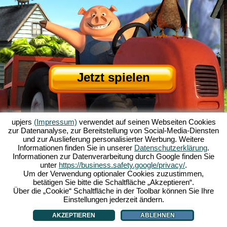
Jetzt spielen
upjers
(Impressum)
verwendet auf seinen Webseiten Cookies
zur Datenanalyse, zur Bereitstellung von Social-Media-Diensten
und zur Auslieferung personalisierter Werbung. Weitere
Informationen finden Sie in unserer
Datenschutzerklärung
.
Informationen zur Datenverarbeitung durch Google finden Sie
Über My Free Farm
|
Die Story zum Browserspiel
|
Die Features
|
AGB
|
unter
https://business.safety.google/privacy/
.
Impressum
|
Datenschutzerklärung
|
Regeln
|
Forum
|
Support
|
Spielinfo
|
Um der Verwendung optionaler Cookies zuzustimmen,
betätigen Sie bitte die Schaltfläche „Akzeptieren“.
My Free Farm 2 App
|
Google Play
|
App Store
|
Über die „Cookie“ Schaltfläche in der Toolbar können Sie Ihre
Browsergames - Upjers.com
|
Cookies verwalten
Einstellungen jederzeit ändern.
AKZEPTIEREN
ABLEHNEN